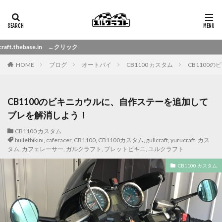
クリック→ 「ユル
HOME
ブログ
オートバイ
CB1100 カスタム
CB1100
CB1100のビキニカウルに、自作ステーを追加して
ブレを解消しよう！
CB1100 カスタム
bulletbikini
,
caferacer
,
CB1100
,
CB1100カスタム
,
gullcraft
,
yurucraft
,
カス
タム
,
カフェレーサー
,
ガルクラフト
,
ブレットビキニ
,
ユルクラフト
CB1100 カスタム