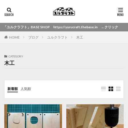
BASE SHOP https://yurucraft.thebase.in ←クリック
HOME
ブログ
ユルクラフト
木工
CATEGORY
木工
新着順
人気順