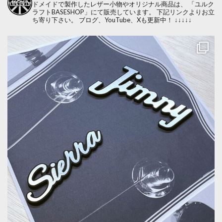
ドメイドで製作したレザー小物やオリジナル商品は、
「ユルク
ラフトBASESHOP」にて販売しています。
下記リンクよりお立
ち寄り下さい。
ブログ、YouTube、Xも更新中！
↓↓↓↓↓