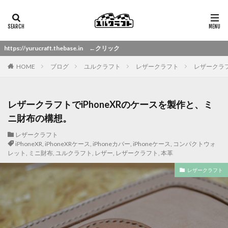
in ←クリック
HOME
ブログ
ユルクラフト
レザークラフト
レザークラフ
レザークラフトでiPhoneXRのケースを製作と、ミ
ニ財布の構想。
レザークラフト
iPhoneXR
,
iPhoneXRケース
,
iPhoneカバー
,
iPhoneケース
,
コンパクトウォ
レット
,
ミニ財布
,
ユルクラフト
,
レザー
,
レザークラフト
,
本革
レザークラフト